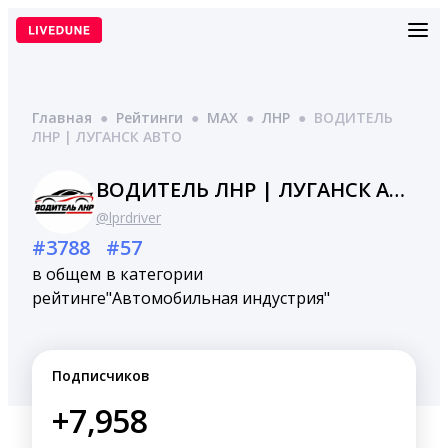
Перейти
к
содержимому
Главная
●
Рейтинги
●
MAX
●
ЛНР
●
ВОДИТЕЛЬ
ЛНР | ЛУГАНСК АВТО
ВОДИТЕЛЬ ЛНР | ЛУГАНСК АВТО
@lprdriver
#3788
#57
в общем
в категории
рейтинге
"Автомобильная индустрия"
Подписчиков
+7,958