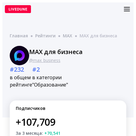
Перейти
к
содержимому
Главная
●
Рейтинги
●
MAX
●
MАХ для бизнеса
MАХ для бизнеса
@max_business
#232
#2
в общем
в категории
рейтинге
"Образование"
Подписчиков
+107,709
За 3 месяца:
+70,541