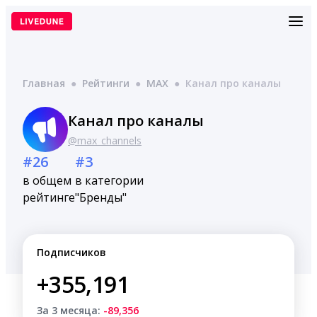
Перейти
к
содержимому
Главная
●
Рейтинги
●
MAX
●
Канал про каналы
Канал про каналы
@max_channels
#26
#3
в общем
в категории
рейтинге
"Бренды"
Подписчиков
+355,191
За 3 месяца:
-89,356