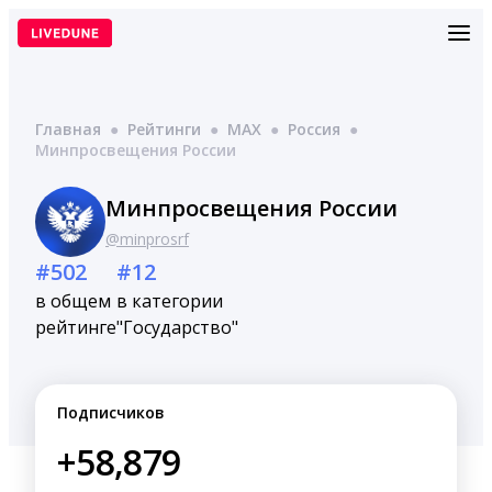
Перейти
к
содержимому
Главная
●
Рейтинги
●
MAX
●
Россия
●
Минпросвещения России
Минпросвещения России
@minprosrf
#502
#12
в общем
в категории
рейтинге
"Государство"
Подписчиков
+58,879