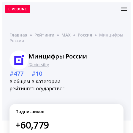
Перейти
к
содержимому
Главная
●
Рейтинги
●
MAX
●
Россия
●
Минцифры
России
Минцифры России
@mintsifry
#477
#10
в общем
в категории
рейтинге
"Государство"
Подписчиков
+60,779