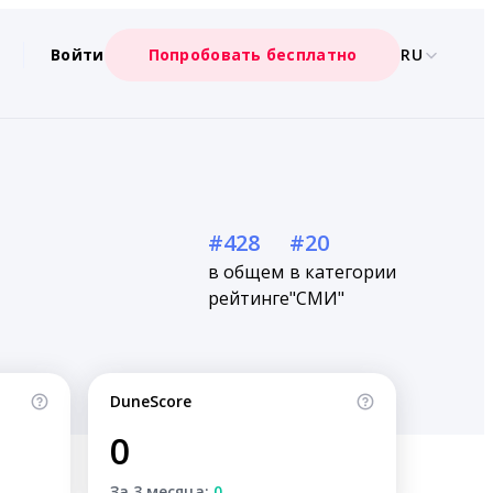
Войти
Попробовать бесплатно
RU
#428
#20
в общем
в категории
рейтинге
"СМИ"
DuneScore
0
За 3 месяца:
0