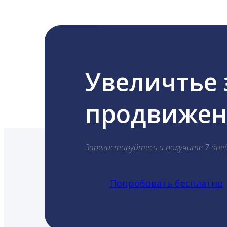
Увеличтье
продвижени
Зарегистируйтесь и получите 7 дне
Попробовать бесплатно