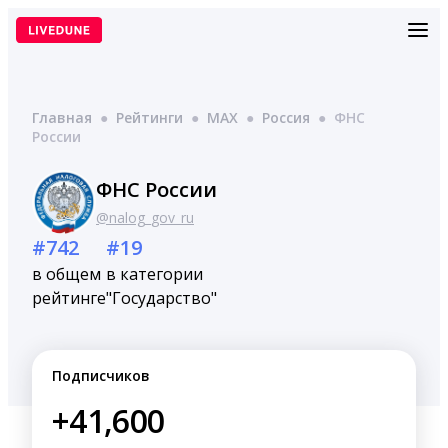
Перейти
к
содержимому
Главная
●
Рейтинги
●
MAX
●
Россия
●
ФНС
России
ФНС России
@nalog_gov_ru
#742
#19
в общем
в категории
рейтинге
"Государство"
Подписчиков
+41,600