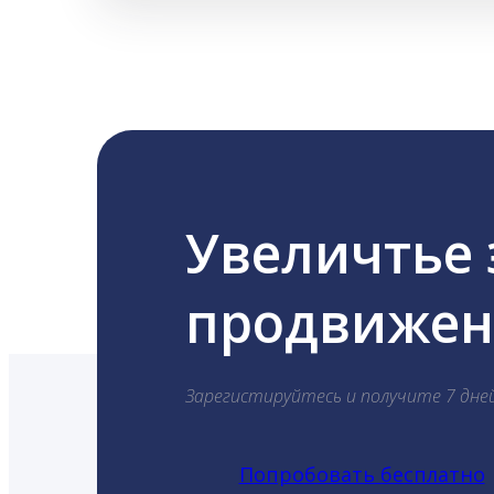
Увеличтье
продвижени
Зарегистируйтесь и получите 7 дне
Попробовать бесплатно