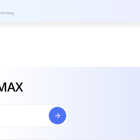
тистику
 MAX