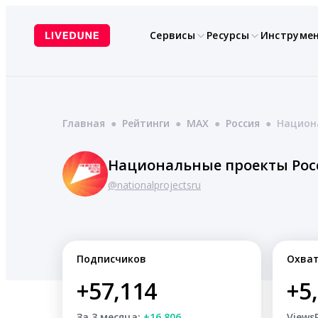
Перейти
к
Сервисы
Ресурсы
Инструме
содержимому
Главная
●
Рейтинги
●
MAX
●
Россия
●
Национ
Национальные проекты Рос
@nationalprojectsru
Подписчиков
Охва
+57,114
+5
За 3 месяца:
+16,806
Views