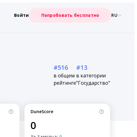
Войти
Попробовать бесплатно
RU
#516
#13
в общем
в категории
рейтинге
"Государство"
DuneScore
0
За 3 месяца:
0