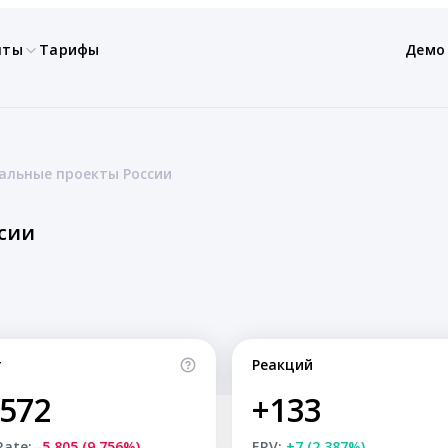
нты
Тарифы
Демо
альные проекты России
сии
т
Реакций
,572
+133
Rate:
-5,805 (9.756%)
ERV:
+7 (2.387%)