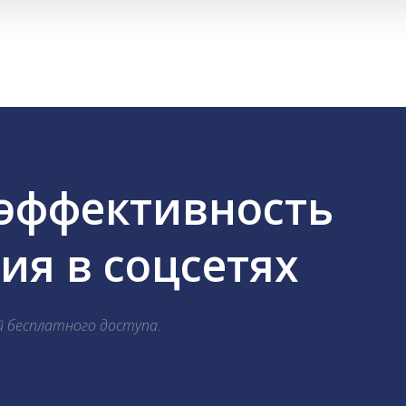
 эффективность
я в соцсетях
й бесплатного доступа.