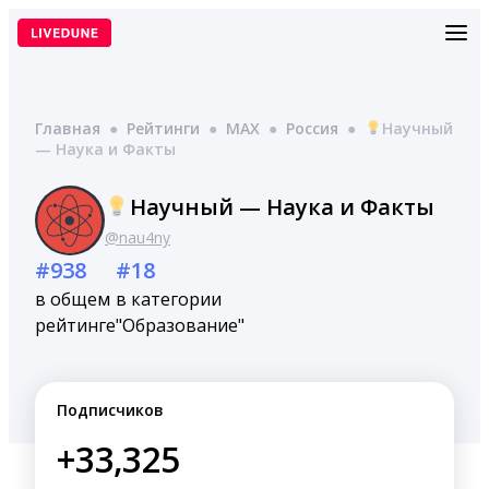
Перейти
к
содержимому
Главная
●
Рейтинги
●
MAX
●
Россия
●
Научный
— Наука и Факты
Научный — Наука и Факты
@nau4ny
#938
#18
в общем
в категории
рейтинге
"Образование"
Подписчиков
+33,325