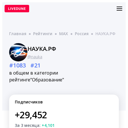
Перейти
к
содержимому
Главная
●
Рейтинги
●
MAX
●
Россия
●
НАУКА.РФ
НАУКА.РФ
@nauka
#1083
#21
в общем
в категории
рейтинге
"Образование"
Подписчиков
+29,452
За 3 месяца:
+4,101