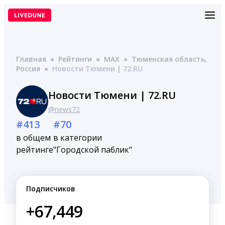
Перейти
к
содержимому
Главная
●
Рейтинги
●
MAX
●
Тюменская область,
Россия
●
Новости Тюмени | 72.RU
Новости Тюмени | 72.RU
@news72
#413
#70
в общем
в категории
рейтинге
"Городской паблик"
Подписчиков
+67,449