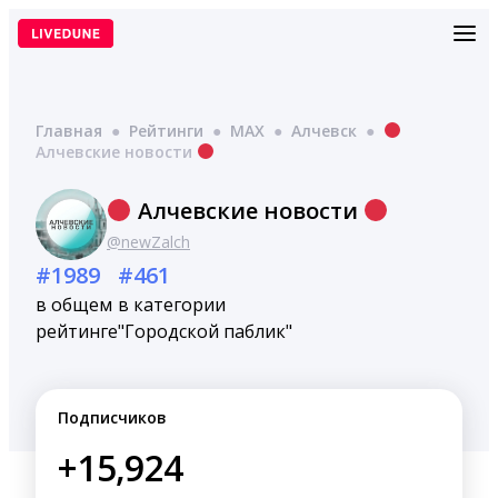
Перейти
к
содержимому
Главная
●
Рейтинги
●
MAX
●
Алчевск
●
Алчевские новости
Алчевские новости
@newZalch
#1989
#461
в общем
в категории
рейтинге
"Городской паблик"
Подписчиков
+15,924