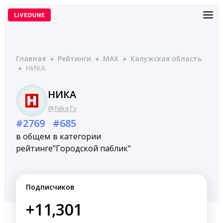
Перейти
к
содержимому
Главная
●
Рейтинги
●
MAX
●
Калужская область
●
НИКА
НИКА
@NikaTv
#2769
#685
в общем
в категории
рейтинге
"Городской паблик"
Подписчиков
+11,301