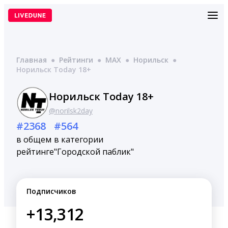
Перейти
к
содержимому
Главная
●
Рейтинги
●
MAX
●
Норильск
●
Норильск Today 18+
Норильск Today 18+
@norilsk2day
#2368
#564
в общем
в категории
рейтинге
"Городской паблик"
Подписчиков
+13,312