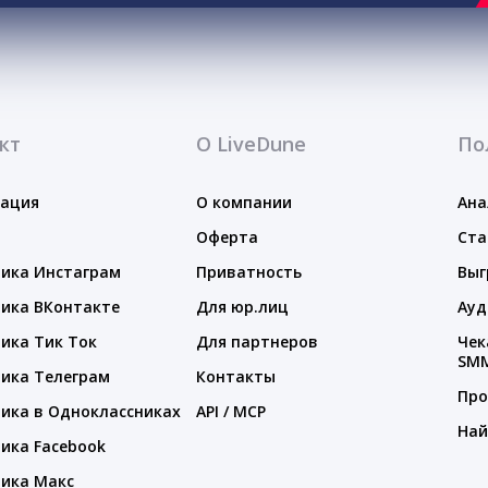
кт
О LiveDune
По
тация
О компании
Ана
Оферта
Ста
ика Инстаграм
Приватность
Выг
ика ВКонтакте
Для юр.лиц
Ауд
ика Тик Ток
Для партнеров
Чек
SM
ика Телеграм
Контакты
Про
ика в Одноклассниках
API / MCP
Най
ика Facebook
ика Макс