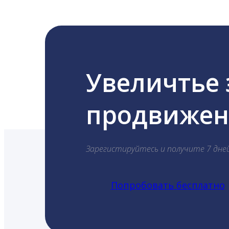
Увеличтье
продвижени
Зарегистируйтесь и получите 7 дне
Попробовать бесплатно