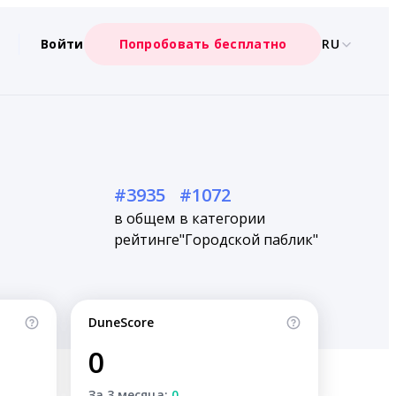
Войти
Попробовать бесплатно
RU
#3935
#1072
в общем
в категории
рейтинге
"Городской паблик"
DuneScore
0
За 3 месяца:
0