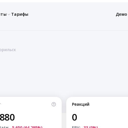
нты
Тарифы
Демо
орильск
т
Реакций
,880
0
Rate:
-5,650 (64.295%)
ERV:
-33 (0%)