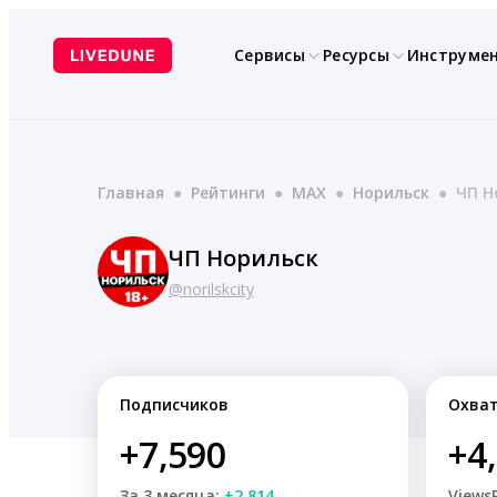
Перейти
к
Сервисы
Ресурсы
Инструме
содержимому
Главная
●
Рейтинги
●
MAX
●
Норильск
●
ЧП Н
ЧП Норильск
@norilskcity
Подписчиков
Охва
+7,590
+4
За 3 месяца:
+2,814
Views