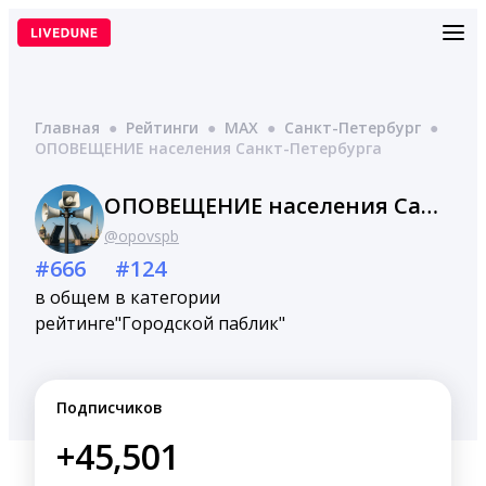
Перейти
к
содержимому
Главная
●
Рейтинги
●
MAX
●
Санкт-Петербург
●
ОПОВЕЩЕНИЕ населения Санкт-Петербурга
ОПОВЕЩЕНИЕ населения Санкт-Петербурга
@opovspb
#666
#124
в общем
в категории
рейтинге
"Городской паблик"
Подписчиков
+45,501