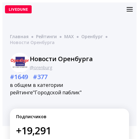
Перейти
к
содержимому
Главная
●
Рейтинги
●
MAX
●
Оренбург
●
Новости Оренбурга
Новости Оренбурга
@orenburg
#1649
#377
в общем
в категории
рейтинге
"Городской паблик"
Подписчиков
+19,291