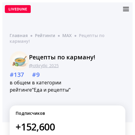
Перейти
к
содержимому
Главная
●
Рейтинги
●
MAX
●
Рецепты по
карману!
Рецепты по карману!
@otkrytki_2025
#137
#9
в общем
в категории
рейтинге
"Еда и рецепты"
Подписчиков
+152,600