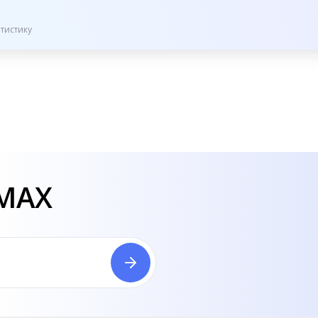
тистику
 MAX