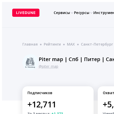
Перейти
к
Сервисы
Ресурсы
Инструме
содержимому
Главная
●
Рейтинги
●
MAX
●
Санкт-Петербург
Piter map | Спб | Питер | С
@piter_map
Подписчиков
Охва
+12,711
+5
За 3 месяца:
+1,373
Views