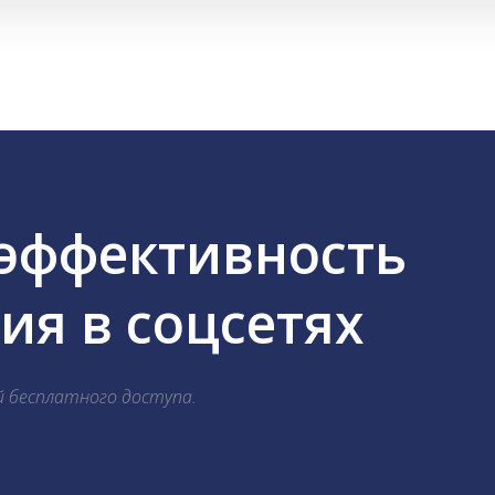
 эффективность
я в соцсетях
й бесплатного доступа.