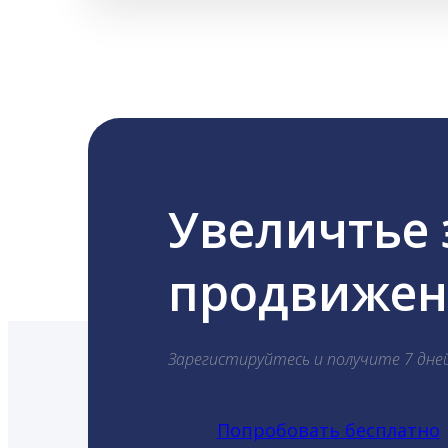
Увеличтье
продвижени
Зарегистируйтесь и получите 7 дне
Попробовать бесплатно