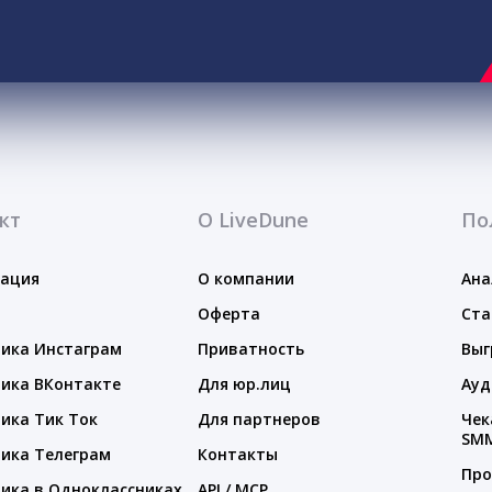
кт
О LiveDune
По
тация
О компании
Ана
Оферта
Ста
ика Инстаграм
Приватность
Выг
ика ВКонтакте
Для юр.лиц
Ауд
ика Тик Ток
Для партнеров
Чек
SM
ика Телеграм
Контакты
Про
ика в Одноклассниках
API / MCP