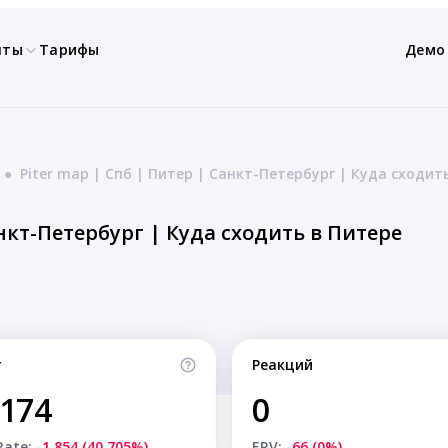
нты
Тарифы
Демо
●
Piter map | Спб | Питер | Санкт-Петербург | Куда сходит
анкт-Петербург | Куда сходить в Питере
т
Реакций
,174
0
Rate:
-1,854 (40.705%)
ERV:
-66 (0%)