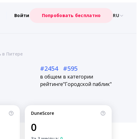
Войти
Попробовать бесплатно
RU
ь в Питере
#2454
#595
в общем
в категории
рейтинге
"Городской паблик"
DuneScore
0
За 3 месяца:
0