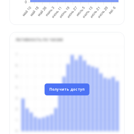
Активность по часам
Получить доступ