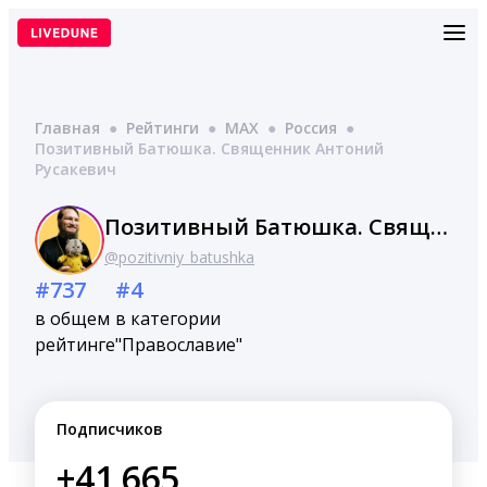
Перейти
к
содержимому
Главная
●
Рейтинги
●
MAX
●
Россия
●
Позитивный Батюшка. Священник Антоний
Русакевич
Позитивный Батюшка. Священник Антоний Русакевич
@pozitivniy_batushka
#737
#4
в общем
в категории
рейтинге
"Православие"
Подписчиков
+41,665