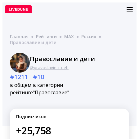
Перейти
к
содержимому
Главная
●
Рейтинги
●
MAX
●
Россия
●
Православие и дети
Православие и дети
@pravoslavie_i_deti
#1211
#10
в общем
в категории
рейтинге
"Православие"
Подписчиков
+25,758