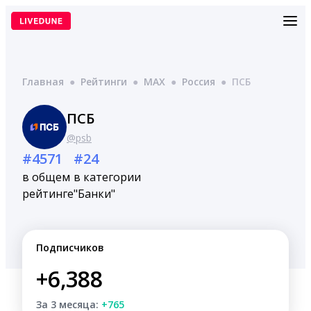
Перейти
к
содержимому
Главная
●
Рейтинги
●
MAX
●
Россия
●
ПСБ
ПСБ
@psb
#4571
#24
в общем
в категории
рейтинге
"Банки"
Подписчиков
+6,388
За 3 месяца:
+765