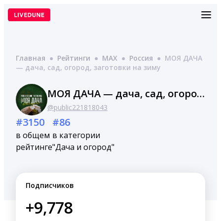
Перейти
к
содержимому
Главная
●
Рейтинги
●
MAX
●
Россия
●
МОЯ ДАЧА
— дача, сад, огород, заготовки на зиму
МОЯ ДАЧА — дача, сад, огород, заготовки на зиму
@public221818043
#3150
#86
в общем
в категории
рейтинге
"Дача и огород"
Подписчиков
+9,778