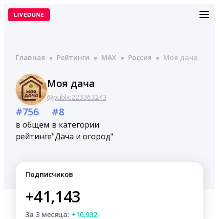
Перейти
к
содержимому
Главная
●
Рейтинги
●
MAX
●
Россия
●
Моя дача
Моя дача
@public223363243
#756
#8
в общем
в категории
рейтинге
"Дача и огород"
Подписчиков
+41,143
За 3 месяца:
+10,932