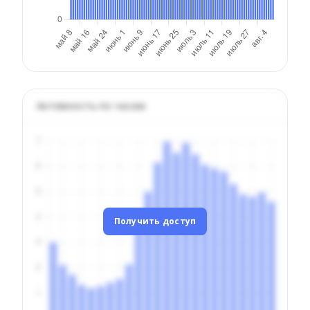
Активность по часам
Получить доступ