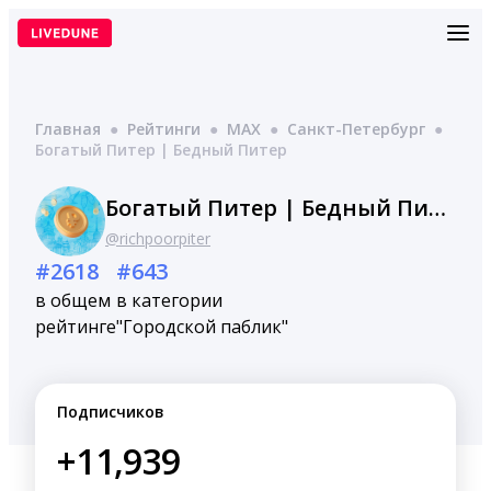
Перейти
к
содержимому
Главная
●
Рейтинги
●
MAX
●
Санкт-Петербург
●
Богатый Питер | Бедный Питер
Богатый Питер | Бедный Питер
@richpoorpiter
#2618
#643
в общем
в категории
рейтинге
"Городской паблик"
Подписчиков
+11,939