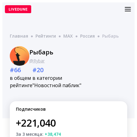
Перейти
к
содержимому
Главная
●
Рейтинги
●
MAX
●
Россия
●
Рыбарь
Рыбарь
@Rybar
#66
#20
в общем
в категории
рейтинге
"Новостной паблик"
Подписчиков
+221,040
За 3 месяца:
+38,474