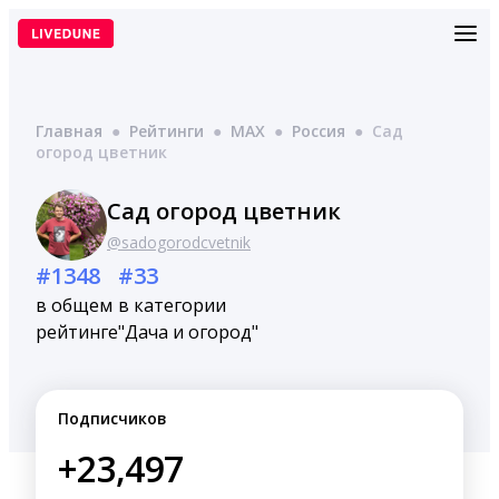
Перейти
к
содержимому
Главная
●
Рейтинги
●
MAX
●
Россия
●
Сад
огород цветник
Сад огород цветник
@sadogorodcvetnik
#1348
#33
в общем
в категории
рейтинге
"Дача и огород"
Подписчиков
+23,497