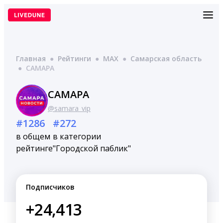
Перейти
к
содержимому
Главная
●
Рейтинги
●
MAX
●
Самарская область
●
САМАРА
САМАРА
@samara_vip
#1286
#272
в общем
в категории
рейтинге
"Городской паблик"
Подписчиков
+24,413