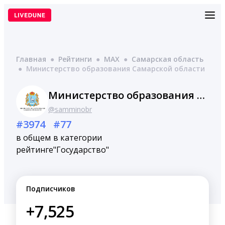
Перейти
к
содержимому
Главная
●
Рейтинги
●
MAX
●
Самарская область
●
Министерство образования Самарской области
Министерство образования Самарской области
@samminobr
#3974
#77
в общем
в категории
рейтинге
"Государство"
Подписчиков
+7,525