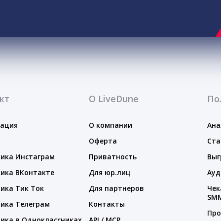
кт
О LiveDune
По
тация
О компании
Ана
Оферта
Ста
ика Инстаграм
Приватность
Выг
ика ВКонтакте
Для юр.лиц
Ауд
ика Тик Ток
Для партнеров
Чек
SM
ика Телеграм
Контакты
Про
ика в Одноклассниках
API / MCP