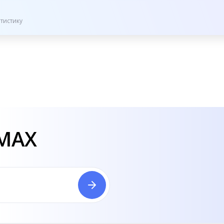
тистику
 MAX