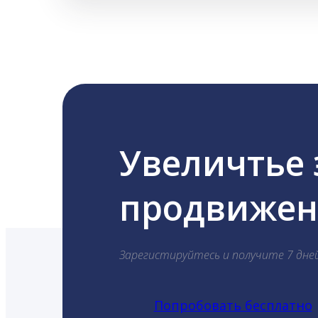
Увеличтье
продвижени
Зарегистируйтесь и получите 7 дне
Попробовать бесплатно