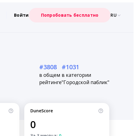
Войти
Попробовать бесплатно
RU
#3808
#1031
в общем
в категории
рейтинге
"Городской паблик"
DuneScore
0
За 3 месяца:
0