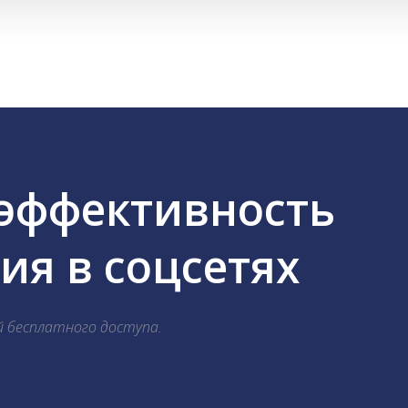
 эффективность
я в соцсетях
й бесплатного доступа.