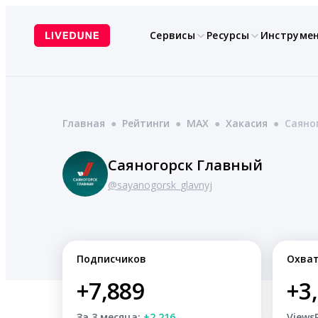
Перейти
к
Сервисы
Ресурсы
Инструме
содержимому
Главная
●
Рейтинги
●
MAX
●
Хакасия
●
Саяно
Саяногорск Главный
@sayanogorsk_glavnyj
Подписчиков
Охва
+7,889
+3
За 3 месяца:
+2,216
Views