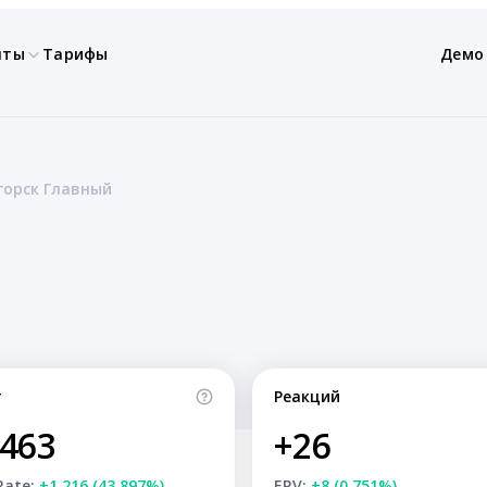
нты
Тарифы
Демо
горск Главный
т
Реакций
,463
+26
Rate:
+1,216 (43.897%)
ERV:
+8 (0.751%)