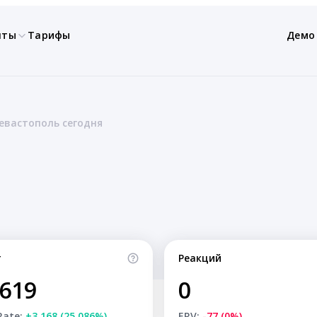
нты
Тарифы
Демо
евастополь сегодня
т
Реакций
,619
0
Rate:
+3,168 (25.086%)
ERV:
-77 (0%)