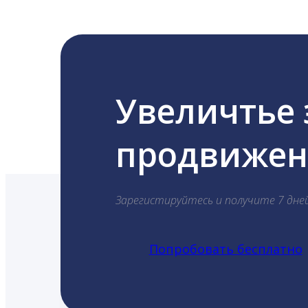
Увеличтье
продвижени
Зарегистируйтесь и получите 7 дне
Попробовать бесплатно