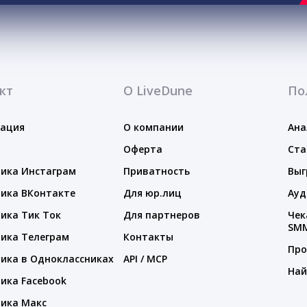
кт
О LiveDune
По
тация
О компании
Ана
Оферта
Ста
ика Инстаграм
Приватность
Выг
ика ВКонтакте
Для юр.лиц
Ауд
ика Тик Ток
Для партнеров
Чек
SM
ика Телеграм
Контакты
Про
ика в Одноклассниках
API / MCP
Най
ика Facebook
ика Макс