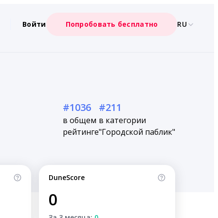
Войти
Попробовать бесплатно
RU
#1036
#211
в общем
в категории
рейтинге
"Городской паблик"
DuneScore
0
За 3 месяца:
0