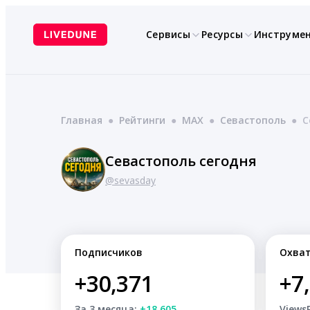
Перейти
к
Сервисы
Ресурсы
Инструме
содержимому
Главная
●
Рейтинги
●
MAX
●
Севастополь
●
С
Севастополь сегодня
@sevasday
Подписчиков
Охва
+30,371
+7
За 3 месяца:
+18,605
Views