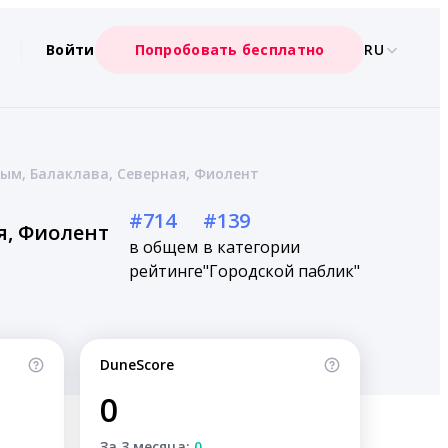
Войти
Попробовать бесплатно
RU
рым, Балаклава, Северная, Фиолент
#714
#139
я, Фиолент
в общем
в категории
рейтинге
"Городской паблик"
DuneScore
0
За 3 месяца:
0