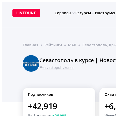
Перейти
к
Сервисы
Ресурсы
Инструме
содержимому
Главная
●
Рейтинги
●
MAX
●
Севастополь, Кры
Севастополь в курсе | Ново
@sevastopol_vkurse
Подписчиков
Охва
+42,919
+6
За 3 месяца:
+26,098
Views