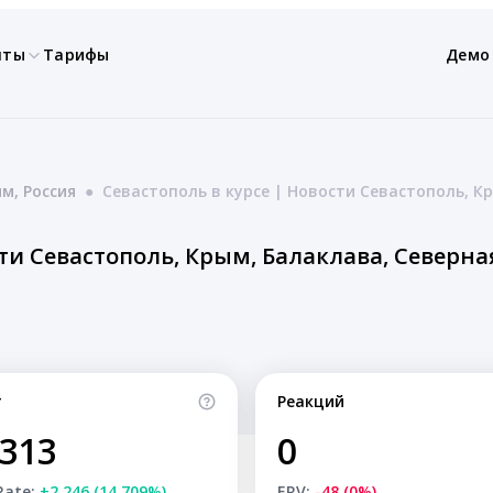
нты
Тарифы
Демо
м, Россия
●
Севастополь в курсе | Новости Севастополь, К
сти Севастополь, Крым, Балаклава, Северна
т
Реакций
,313
0
Rate:
+2,246 (14.709%)
ERV:
-48 (0%)