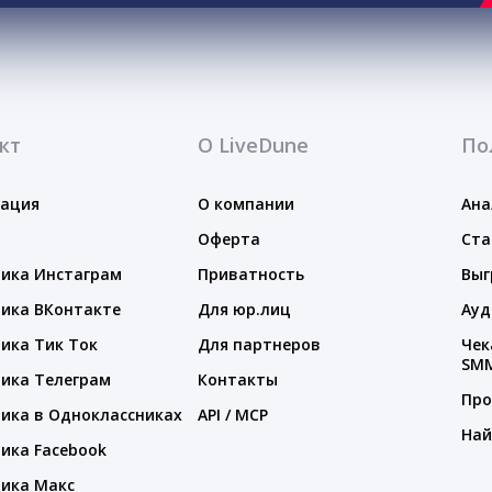
кт
О LiveDune
По
тация
О компании
Ана
Оферта
Ста
ика Инстаграм
Приватность
Выг
ика ВКонтакте
Для юр.лиц
Ауд
ика Тик Ток
Для партнеров
Чек
SM
ика Телеграм
Контакты
Про
ика в Одноклассниках
API / MCP
Най
ика Facebook
ика Макс