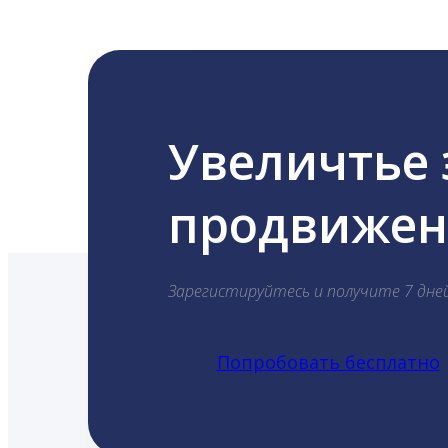
Увеличтье
продвижени
Зарегистируйтесь и получите 7 дне
Попробовать бесплатно