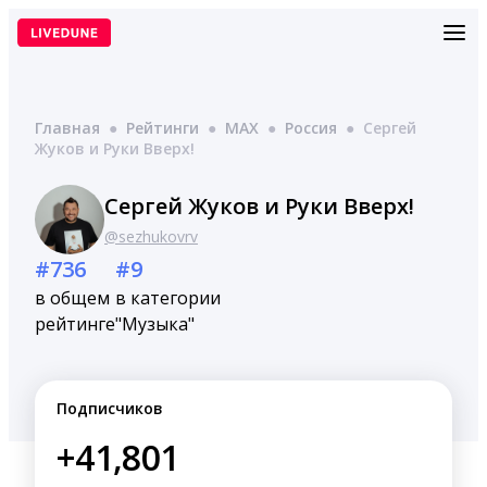
Перейти
к
содержимому
Главная
●
Рейтинги
●
MAX
●
Россия
●
Сергей
Жуков и Руки Вверх!
Сергей Жуков и Руки Вверх!
@sezhukovrv
#736
#9
в общем
в категории
рейтинге
"Музыка"
Подписчиков
+41,801