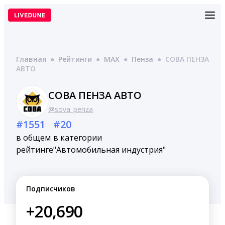
Перейти
к
содержимому
Главная
●
Рейтинги
●
MAX
●
Пенза
●
СОВА ПЕНЗА
АВТО
СОВА ПЕНЗА АВТО
@sova_penza
#1551
#20
в общем
в категории
рейтинге
"Автомобильная индустрия"
Подписчиков
+20,690