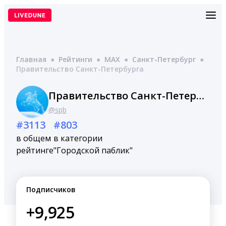
Перейти
к
содержимому
Главная
●
Рейтинги
●
MAX
●
Санкт-Петербург
●
Правительство Санкт-Петербурга
Правительство Санкт-Петербурга
@spb
#3113
#803
в общем
в категории
рейтинге
"Городской паблик"
Подписчиков
+9,925