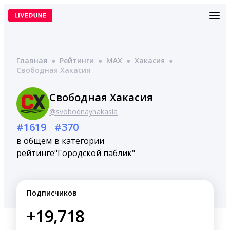
Перейти
к
содержимому
Главная
●
Рейтинги
●
MAX
●
Хакасия
●
Свободная Хакасия
Свободная Хакасия
@svobodnayhakasia
#1619
#370
в общем
в категории
рейтинге
"Городской паблик"
Подписчиков
+19,718