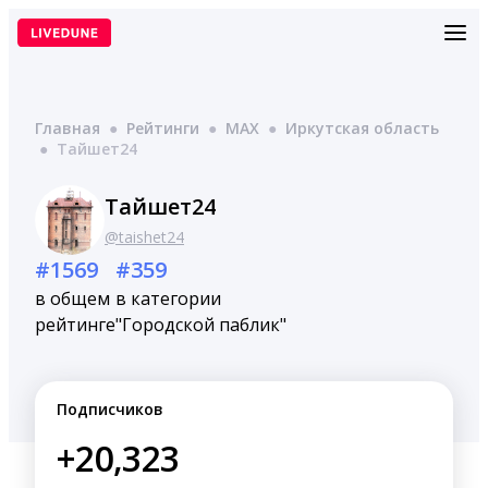
Перейти
к
содержимому
Главная
●
Рейтинги
●
MAX
●
Иркутская область
●
Тайшет24
Тайшет24
@taishet24
#1569
#359
в общем
в категории
рейтинге
"Городской паблик"
Подписчиков
+20,323