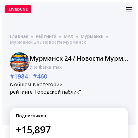
Перейти
к
содержимому
Главная
●
Рейтинги
●
MAX
●
Мурманск
●
Мурманск 24 / Новости Мурманск
Мурманск 24 / Новости Мурманск
@teriberka_max
#1984
#460
в общем
в категории
рейтинге
"Городской паблик"
Подписчиков
+15,897