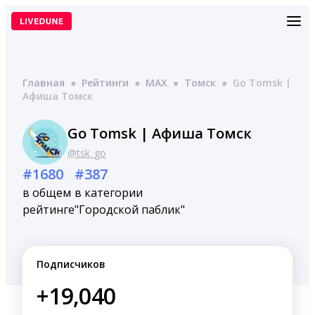
Перейти
к
содержимому
Главная
●
Рейтинги
●
MAX
●
Томск
●
Go Tomsk |
Афиша Томск
Go Tomsk | Афиша Томск
@tsk_go
#1680
#387
в общем
в категории
рейтинге
"Городской паблик"
Подписчиков
+19,040