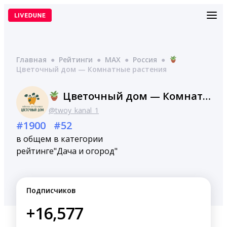
Перейти
к
содержимому
Главная
●
Рейтинги
●
MAX
●
Россия
●
Цветочный дом — Комнатные растения
Цветочный дом — Комнатные растения
@twoy_kanal_1
#1900
#52
в общем
в категории
рейтинге
"Дача и огород"
Подписчиков
+16,577