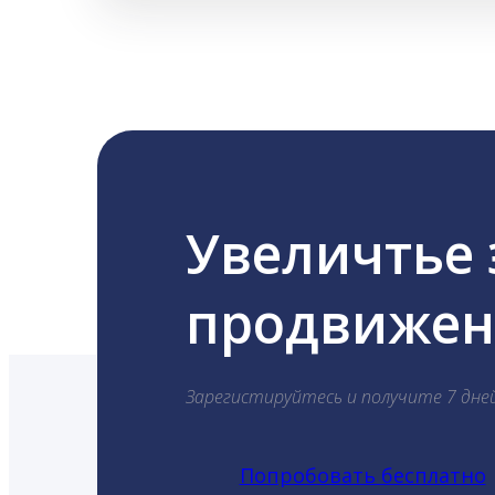
Увеличтье
продвижени
Зарегистируйтесь и получите 7 дне
Попробовать бесплатно