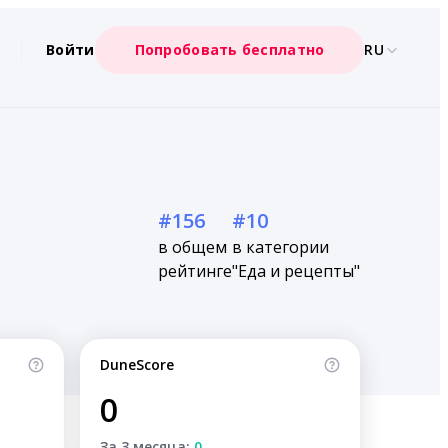
Войти
Попробовать бесплатно
RU
#156
#10
в общем
в категории
рейтинге
"Еда и рецепты"
DuneScore
0
За 3 месяца:
0