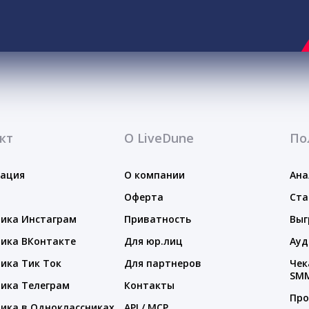
кт
О LiveDune
По
тация
О компании
Ана
Оферта
Ста
ика Инстаграм
Приватность
Выг
ика ВКонтакте
Для юр.лиц
Ауд
ика Тик Ток
Для партнеров
Чек
SM
ика Телеграм
Контакты
Про
ика в Одноклассниках
API / MCP