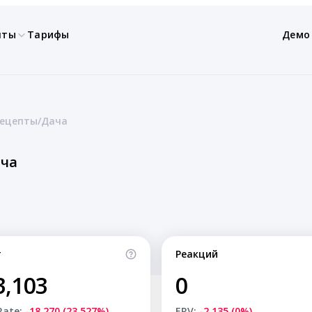
нты
Тарифы
Демо
Рецепты/Дача
ача
т
Реакций
3,103
0
Rate:
-18,270 (23.527%)
ERV:
-2,135 (0%)