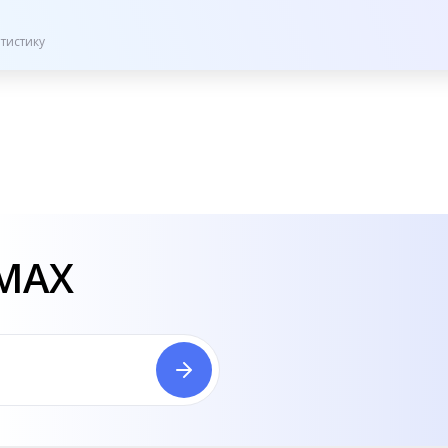
тистику
 MAX