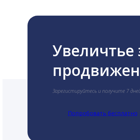
Увеличтье
продвижени
Зарегистируйтесь и получите 7 дне
Попробовать бесплатно