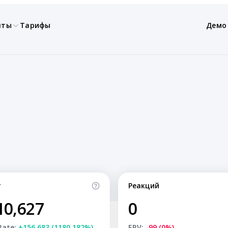
нты
Тарифы
Демо
т
Реакций
10,627
0
Rate:
+156,683 (1180.182%)
ERV:
-99 (0%)