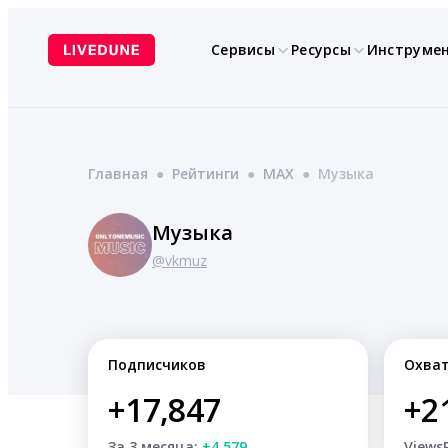
Перейти
к
Сервисы
Ресурсы
Инструме
содержимому
Главная
●
Рейтинги
●
MAX
●
Музыка
Музыка
@vkmuz
Подписчиков
Охва
+17,847
+2
За 3 месяца:
+4,579
Views