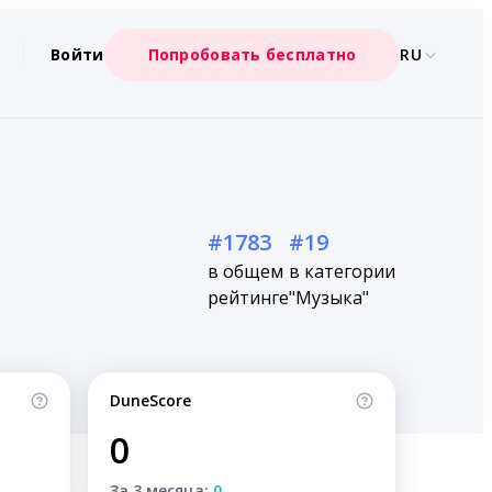
Войти
Попробовать бесплатно
RU
#1783
#19
в общем
в категории
рейтинге
"Музыка"
DuneScore
0
За 3 месяца:
0