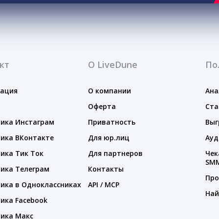
кт
О LiveDune
По
тация
О компании
Ана
Оферта
Ста
ика Инстаграм
Приватность
Выг
ика ВКонтакте
Для юр.лиц
Ауд
ика Тик Ток
Для партнеров
Чек
SM
ика Телеграм
Контакты
Про
ика в Одноклассниках
API / MCP
Най
ика Facebook
ика Макс