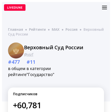
Перейти
к
содержимому
Главная
●
Рейтинги
●
MAX
●
Россия
●
Верховный
Суд России
Верховный Суд России
@vsrf
#477
#11
в общем
в категории
рейтинге
"Государство"
Подписчиков
+60,781