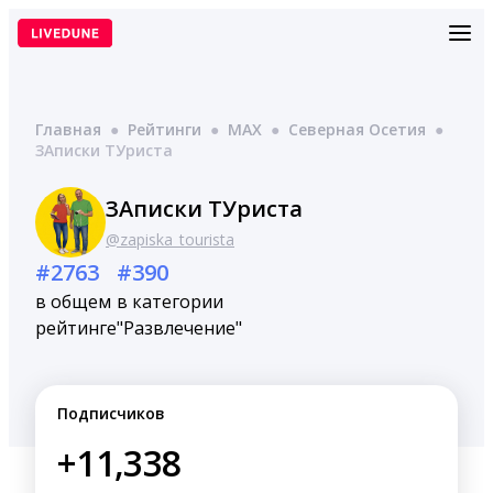
Перейти
к
содержимому
Главная
●
Рейтинги
●
MAX
●
Северная Осетия
●
ЗАписки ТУриста
ЗАписки ТУриста
@zapiska_tourista
#2763
#390
в общем
в категории
рейтинге
"Развлечение"
Подписчиков
+11,338