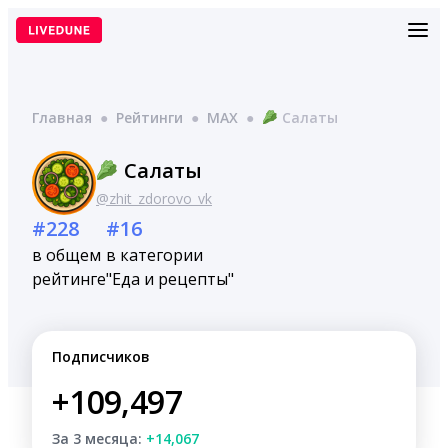
Перейти
к
содержимому
Главная
●
Рейтинги
●
MAX
●
Салаты
Салаты
@zhit_zdorovo_vk
#228
#16
в общем
в категории
рейтинге
"Еда и рецепты"
Подписчиков
+109,497
За 3 месяца:
+14,067