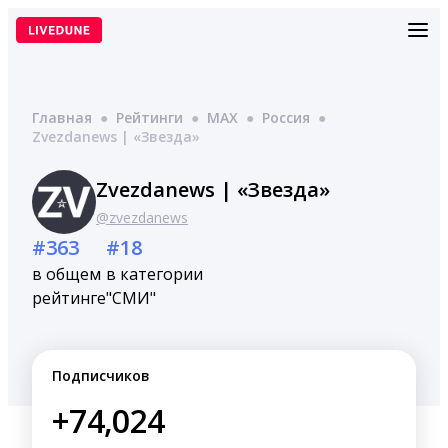
Перейти
к
содержимому
Главная
●
Рейтинги
●
MAX
●
Россия
●
Zvezdanews | «Звезда»
Zvezdanews | «Звезда»
@zvezdanews
#363
#18
в общем
в категории
рейтинге
"СМИ"
Подписчиков
+74,024