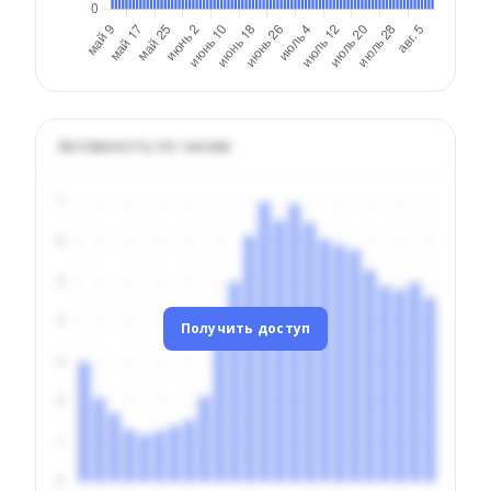
Активность по часам
Получить доступ