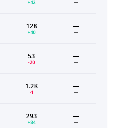
+42
—
128
—
+40
—
53
—
-20
—
1.2K
—
-1
—
293
—
+84
—