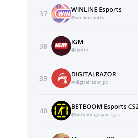
WINLINE Esports
37
@winlinesports
IGM
38
@igmtv
DIGITALRAZOR
39
@digitalrazor_pc
BETBOOM Esports CS
40
@betboom_esports_cs