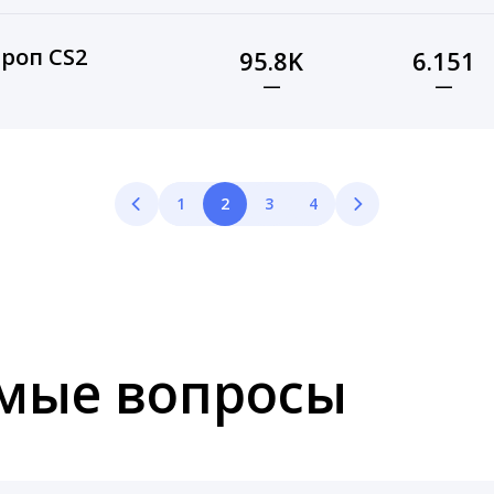
роп CS2
95.8K
6.151
—
—
1
2
3
4
емые вопросы