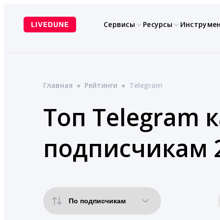
Перейти
к
Сервисы
Ресурсы
Инструме
содержимому
Главная
●
Рейтинги
●
Telegram
Топ Telegram 
подписчикам 