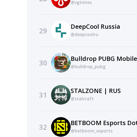
@vgtimes
DeepCool Russia
29
@deepcoolru
Bulldrop PUBG Mobile
30
@bulldrop_pubg
STALZONE | RUS
31
@stalcraft
BETBOOM Esports Dot
32
@betboom_esports