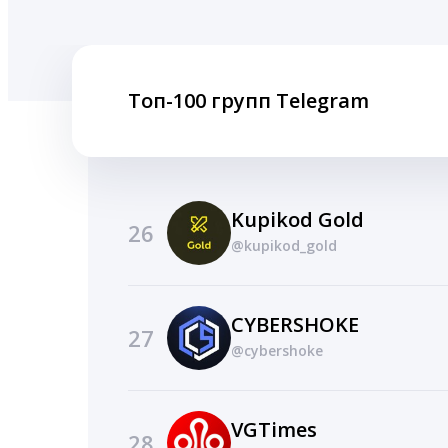
Топ-100 групп Telegram
Kupikod Gold
26
@kupikod_gold
CYBERSHOKE
27
@cybershoke
VGTimes
28