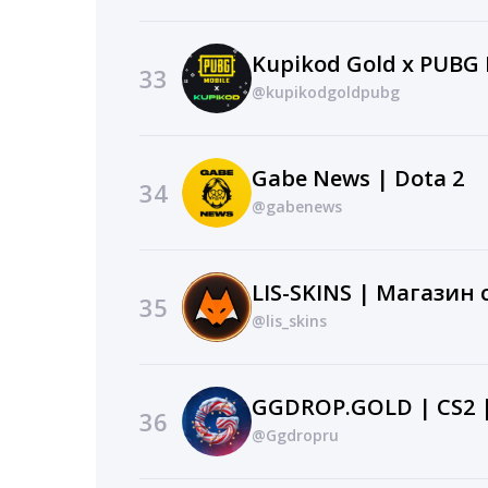
Kupikod Gold x PUBG 
33
@kupikodgoldpubg
Gabe News | Dota 2
34
@gabenews
35
@lis_skins
GGDROP.GOLD | CS2 
36
@Ggdropru