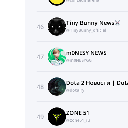
@colizeumarena
Tiny Bunny News
46
@TinyBunny_official
m0NESY NEWS
47
@m0NESYGG
Dota 2 Новости | Dot
48
@dotairy
ZONE 51
49
@zone51_ru