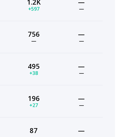
1.2K
—
+597
—
756
—
—
—
495
—
+38
—
196
—
+27
—
87
—