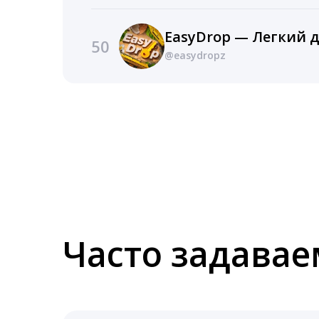
EasyDrop — Легкий д
50
@easydropz
Часто задава