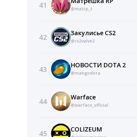
Матрешка RP
41
@matrp_t
Закулисье CS2
42
@cs2valve2
НОВОСТИ DOTA 2
43
@mangodota
Warface
44
@warface_official
COLIZEUM
45