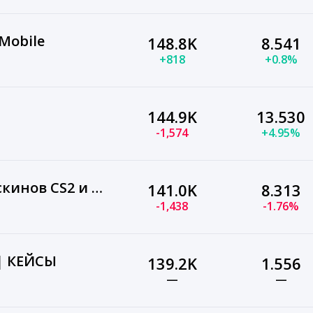
Mobile
148.8K
8.541
+818
+0.8%
144.9K
13.530
-1,574
+4.95%
LIS-SKINS | Магазин скинов CS2 и Dota 2
141.0K
8.313
-1,438
-1.76%
| КЕЙСЫ
139.2K
1.556
—
—