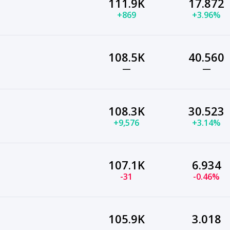
111.9K
17.872
+869
+3.96%
108.5K
40.560
—
—
108.3K
30.523
+9,576
+3.14%
107.1K
6.934
-31
-0.46%
105.9K
3.018