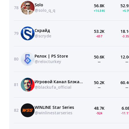
Solo
56.8K
52.9
78
@solo_q_q
+14,846
+6.
Скрайд
53.2K
18.1
79
@scryde
-657
-3.3
Релок | PS Store
50.6K
12.0
80
@relocturkey
—
—
Игровой Канал Блэка [BlackUFA]
50.2K
60.4
81
@blackufa_official
—
—
WINLINE Star Series
48.7K
6.0
82
@winlinestarseries
-924
-11.