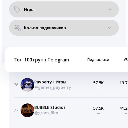
Топ-100 групп Telegram
Подписчики
VR
Payberry • Игры
57.5K
13.7
76
@games_payberry
—
—
BUBBLE Studios
57.5K
41.2
77
@grom_film
—
—