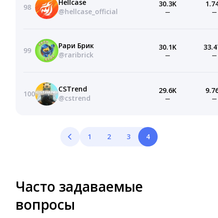
Hellcase
30.3K
1.7
98
@hellcase_official
—
—
Рари Брик
30.1K
33.4
99
@raribrick
—
—
CSTrend
29.6K
9.7
100
@cstrend
—
—
1
2
3
4
Часто задаваемые
вопросы