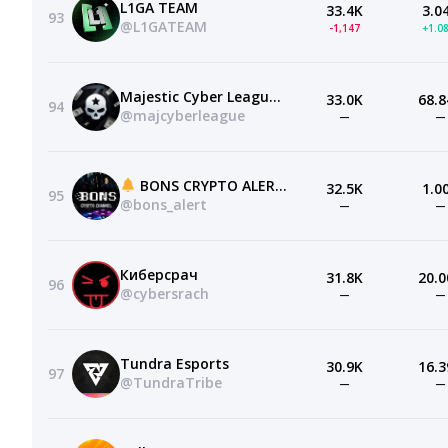
L1GA TEAM
33.4K
3.0
93
@L1GATEAM
-1,147
+1.0
Majestic Cyber League | GTA 5 RP
33.0K
68.8
94
@majcyberleague
—
—
BONS CRYPTO ALERT
32.5K
1.0
95
@bons_alert
—
—
Киберсрач
31.8K
20.0
96
@cybersrach
—
—
Tundra Esports
30.9K
16.3
97
@TundraTribe
—
—