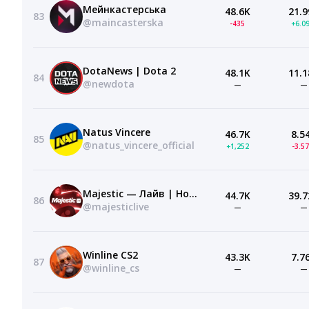
Мейнкастерська
48.6K
21.9
83
@maincasterska
-435
+6.0
DotaNews | Dota 2
48.1K
11.1
84
@newdota
—
—
Natus Vincere
46.7K
8.5
85
@natus_vincere_official
+1,252
-3.5
Majestic — Лайв | Новости серверов | ГТА 5 РП
44.7K
39.7
86
@majesticlive
—
—
Winline CS2
43.3K
7.7
87
@winline_cs
—
—