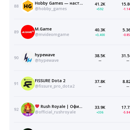
Hobby Games — настольные игры
41.2K
15.8
88
@hobby_games
+592
-1.1
M.Game
40.3K
5.3
89
@mvideomgame
+3,400
-0.8
hypewave
38.5K
31.5
90
@hypewave
—
—
FISSURE Dota 2
37.8K
8.8
91
@fissure_pro_dota2
—
—
Rush Royale | Официальный канал
33.9K
17.7
92
@official_rushroyale
+336
-5.8