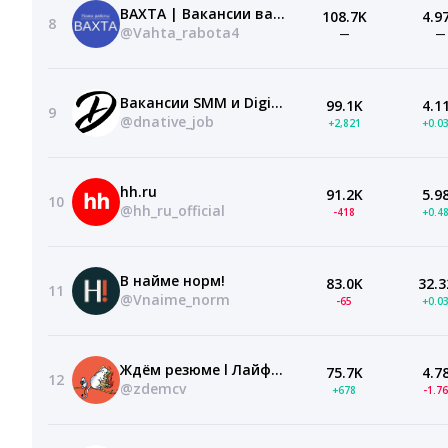
ВАХТА | Вакансии вахтой
108.7K
4.9
8
@Vahta_rabota4
—
—
Вакансии SMM и Digital
99.1K
4.1
9
@dnative_job
+2,821
+0.0
hh.ru
91.2K
5.9
10
@hh_ru_official
-418
+0.4
В найме норм!
83.0K
32.3
11
@Vnaime_norm
-65
+0.0
Ждём резюме l Лайфхакер
75.7K
4.7
12
@zdemcv
+678
-1.7