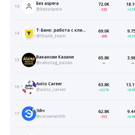
Без aspera
72.0K
18.1
13
@bezaspera
-323
+2.3
Т-Банк: работа с клиентами
69.0K
9.7
14
@tbank_team
-200
+0.3
Вакансии Казани
65.8K
3.9
15
@rabotag_kazan
—
—
Avito Career
63.8K
13.1
16
@avito_career
+2,578
+0.6
Эйч
62.8K
9.4
17
@careerwithh
-213
+0.0