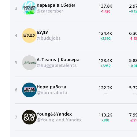
Карьера в Сбере!
137.8K
2.9
3
@careersber
-1,430
+0.1
БУДУ
124.4K
6.3
4
@budujobs
+2,392
-1.4
A-Teams | Карьера
123.4K
5.8
5
@huggabletalents
+2,982
+0.0
Норм работа
122.2K
5.7
6
@normrabota
—
—
Young&&Yandex
110.2K
7.9
7
@Young_and_Yandex
+380
-2.9