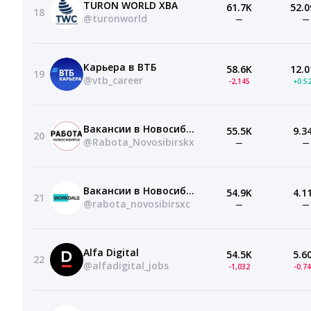
TURON WORLD XBA
61.7K
52.0
18
@turonworld
—
—
Карьера в ВТБ
58.6K
12.0
19
@vtb_career
-2,145
+0.5
Вакансии в Новосибирске
55.5K
9.3
20
@Rabota_Novosibirskx
—
—
Вакансии в Новосибирске
54.9K
4.1
21
@rabota_novosibirsxc
—
—
Alfa Digital
54.5K
5.6
22
@alfadigital_jobs
-1,032
-0.7