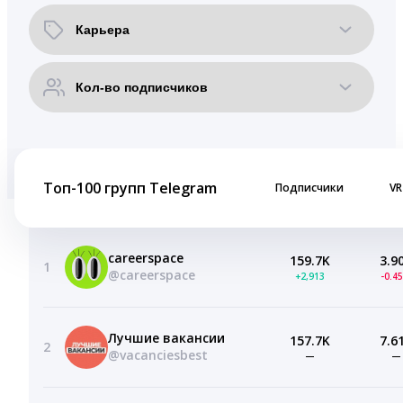
Топ-100 групп Telegram
Подписчики
VR
careerspace
159.7K
3.9
1
@careerspace
+2,913
-0.4
Лучшие вакансии
157.7K
7.6
2
@vacanciesbest
—
—