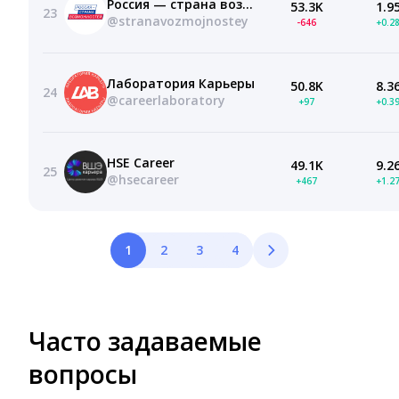
Россия — страна возможностей
53.3K
1.9
23
@stranavozmojnostey
-646
+0.2
Лаборатория Карьеры
50.8K
8.3
24
@careerlaboratory
+97
+0.3
HSE Career
49.1K
9.2
25
@hsecareer
+467
+1.2
1
2
3
4
Часто задаваемые
вопросы