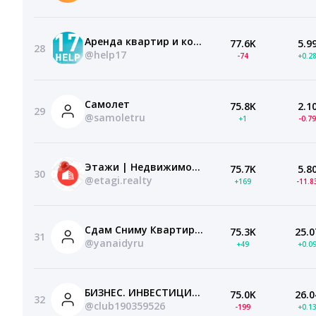
Аренда квартир и комнат без посредников в СПб
77.6K
5.9
28
@help17
-74
+0.2
Самолет
75.8K
2.1
29
@samoletru
+1
-0.7
Этажи | Недвижимость
75.7K
5.8
30
@etagi.realty
+169
-11.
Сдам Сниму Квартиру Комнату СПб без посредников
75.3K
25.0
31
@yanaidyru
+49
+0.0
БИЗНЕС. ИНВЕСТИЦИИ. НЕДВИЖИМОСТЬ. ИНТЕРЬЕР
75.0K
26.0
32
@club190359526
-199
+0.1