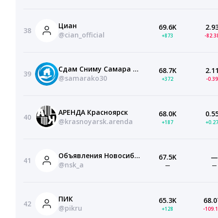
Циан
69.6K
2.9
38
@cian_official
+873
-82.
Сдам Сниму Самара | Продам Аренда Недвижимость
68.7K
2.1
39
@samarako30
+372
-0.3
АРЕНДА Красноярск
68.0K
0.5
40
@krasnoyarsk.arenda
+187
+0.2
Объявления Новосибирск
67.5K
—
41
@nsk_a
—
—
ПИК
65.3K
68.0
42
@pikru
+128
-109.