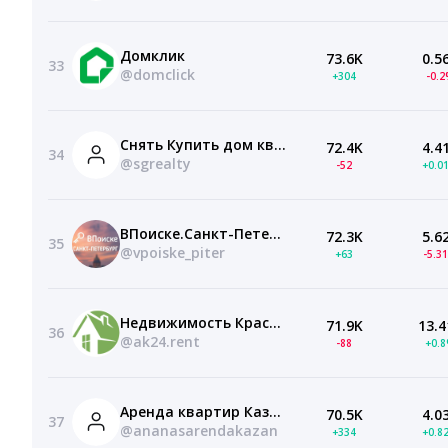
Домклик
73.6K
0.5
33
@domclick
+304
-0.
Снять Купить дом квартиру Санкт-Петербург Москва
72.4K
4.4
34
@sgrealty
-52
+0.0
ВПоиске.Санкт-Петербург — аренда жилья | СПб
72.3K
5.6
35
@vpoiske_piter
+63
-5.3
Недвижимость Красноярск
71.9K
13.4
36
@ak24.rent
-88
+0.
Аренда квартир Казань: снять и сдать | Ананас
70.5K
4.0
37
@ananasarendakazan
+334
+0.8