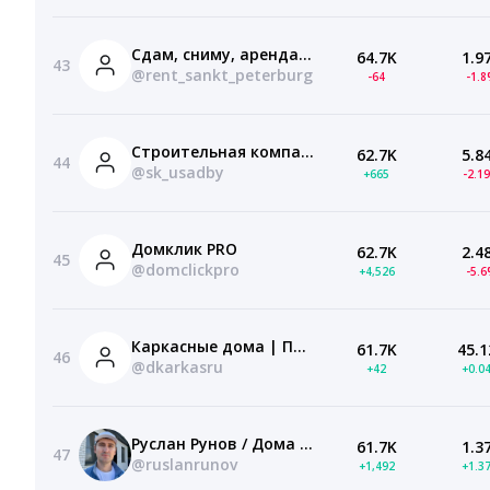
Сдам, сниму, аренда, квартиру, комнату в СПб
64.7K
1.9
43
@rent_sankt_peterburg
-64
-1.
Строительная компания «Усадьбы»
62.7K
5.8
44
@sk_usadby
+665
-2.1
Домклик PRO
62.7K
2.4
45
@domclickpro
+4,526
-5.
Каркасные дома | Проектирование и строительство
61.7K
45.1
46
@dkarkasru
+42
+0.0
Руслан Рунов / Дома в Краснодаре
61.7K
1.3
47
@ruslanrunov
+1,492
+1.3