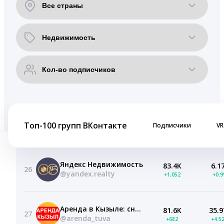
Топ-100 групп ВКонтакте
Подписчики
VR
Яндекс Недвижимость
83.4K
6.1
26
@yandex.realty
+1,052
+0.
Аренда в Кызыле: снять или сдать квартиры, дома.
81.6K
35.9
27
@arenda_tuva
+682
+4.5