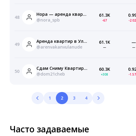
Нора — аренда квартир и комнат в СПб | 0%
61.3K
0.9
48
@nora_spb
-67
-2.0
Аренда квартир в Улан-Удэ без посредников
61.1K
—
49
@arenvakanvulanude
—
—
Сдам Сниму Квартиру | Недвижимость Чебоксары
60.3K
0.9
50
@dom21cheb
+308
-1.5
1
2
3
4
Часто задаваемые